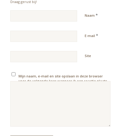
Draag gerust bij!
*
Naam
*
E-mail
Site
Mijn naam, e-mail en site opslaan in deze browser
voor de volgende keer wanneer ik een reactie plaats.