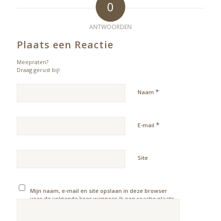
0
ANTWOORDEN
Plaats een Reactie
Meepraten?
Draag gerust bij!
*
Naam
*
E-mail
Site
Mijn naam, e-mail en site opslaan in deze browser
voor de volgende keer wanneer ik een reactie plaats.