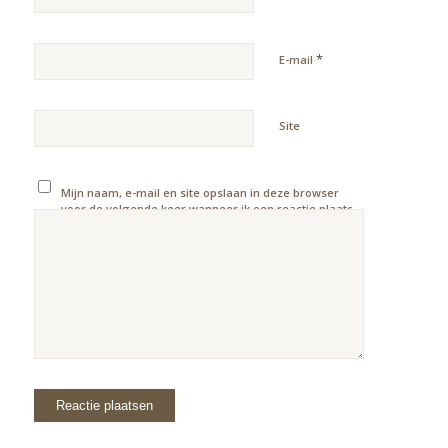
*
E-mail
Site
Mijn naam, e-mail en site opslaan in deze browser
voor de volgende keer wanneer ik een reactie plaats.