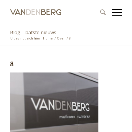
Blog - laatste nieuws
U bevindt zich hier:
Home
/
Over
/
8
8