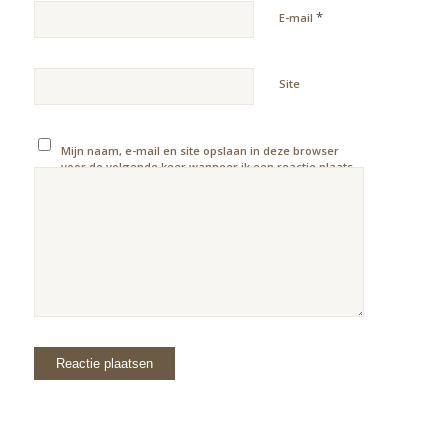
*
E-mail
Site
Mijn naam, e-mail en site opslaan in deze browser
voor de volgende keer wanneer ik een reactie plaats.