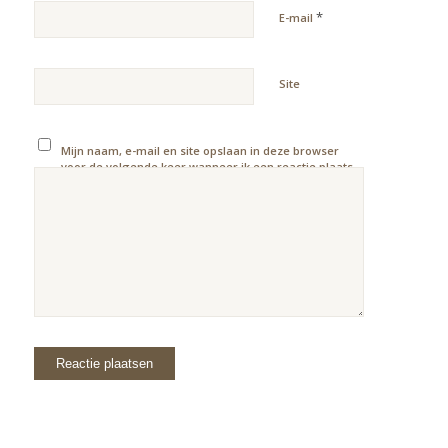
*
E-mail
Site
Mijn naam, e-mail en site opslaan in deze browser
voor de volgende keer wanneer ik een reactie plaats.