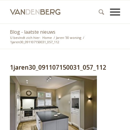
Blog - laatste nieuws
U bevindt zich hier:
Home
/
Jaren ’30 woning
/
1jaren30_091107150031_057_112
1jaren30_091107150031_057_112