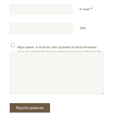
*
E-mail
Site
Mijn naam, e-mail en site opslaan in deze browser
voor de volgende keer wanneer ik een reactie plaats.