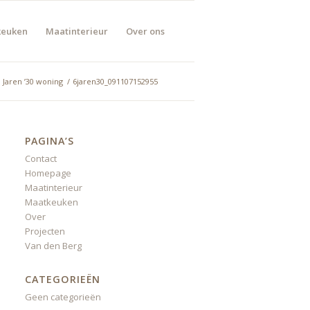
keuken
Maatinterieur
Over ons
Jaren ’30 woning
/
6jaren30_091107152955
PAGINA’S
Contact
Homepage
Maatinterieur
Maatkeuken
Over
Projecten
Van den Berg
CATEGORIEËN
Geen categorieën