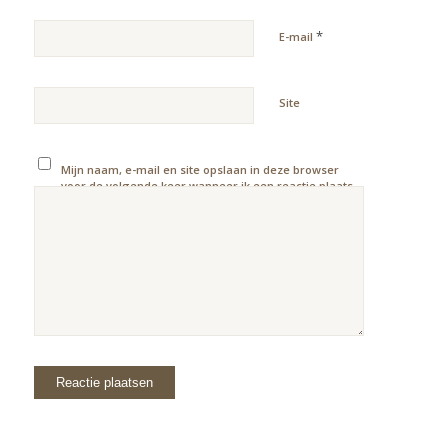
*
E-mail
Site
Mijn naam, e-mail en site opslaan in deze browser
voor de volgende keer wanneer ik een reactie plaats.