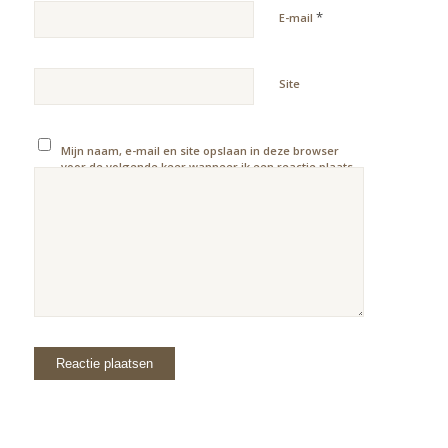
*
E-mail
Site
Mijn naam, e-mail en site opslaan in deze browser
voor de volgende keer wanneer ik een reactie plaats.