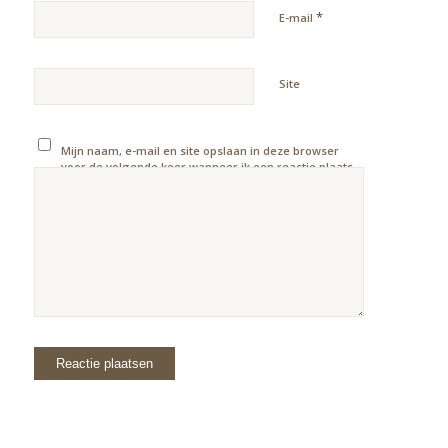
*
E-mail
Site
Mijn naam, e-mail en site opslaan in deze browser
voor de volgende keer wanneer ik een reactie plaats.