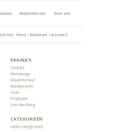
keuken
Maatinterieur
Over ons
zich hier:
Home
/
Restaurant
/
la trinite 3
PAGINA’S
Contact
Homepage
Maatinterieur
Maatkeuken
Over
Projecten
Van den Berg
CATEGORIEËN
Geen categorieën