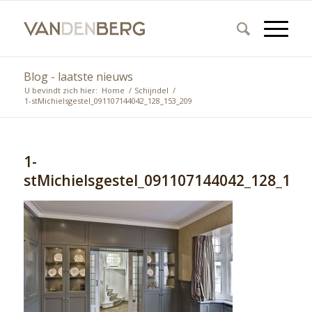
Blog - laatste nieuws
U bevindt zich hier:
Home
/
Schijndel
/
1-stMichielsgestel_091107144042_128_153_209
1-
stMichielsgestel_091107144042_128_153