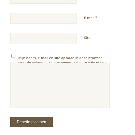
*
E-mail
Site
Mijn naam, e-mail en site opslaan in deze browser
voor de volgende keer wanneer ik een reactie plaats.