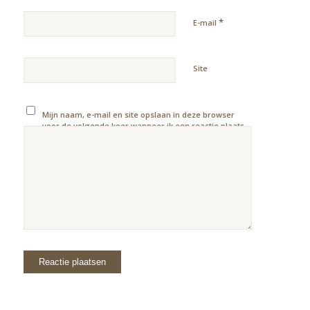
*
E-mail
Site
Mijn naam, e-mail en site opslaan in deze browser
voor de volgende keer wanneer ik een reactie plaats.