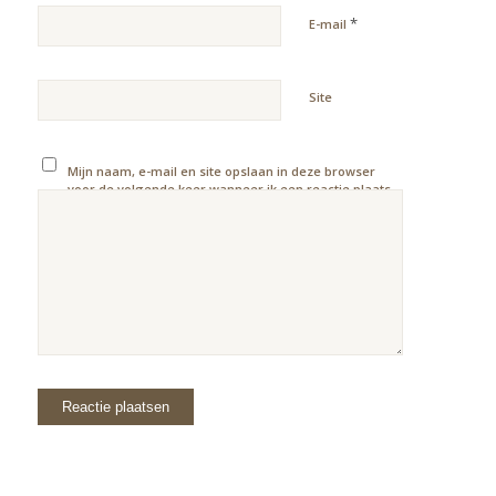
*
E-mail
Site
Mijn naam, e-mail en site opslaan in deze browser
voor de volgende keer wanneer ik een reactie plaats.