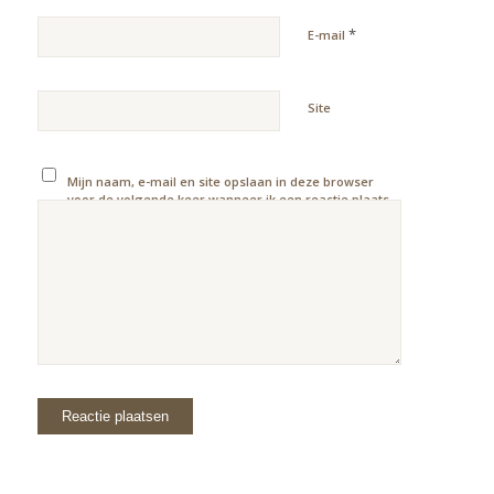
*
E-mail
Site
Mijn naam, e-mail en site opslaan in deze browser
voor de volgende keer wanneer ik een reactie plaats.