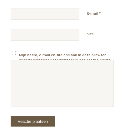
*
E-mail
Site
Mijn naam, e-mail en site opslaan in deze browser
voor de volgende keer wanneer ik een reactie plaats.